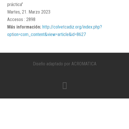
práctica”
Martes, 21. Marzo 2023
Accesos
: 2898
Más información:
http://colvetcadiz.org/index.php?
option=com_content&view=article&id=8627
Diseño adaptado por ACROMATICA